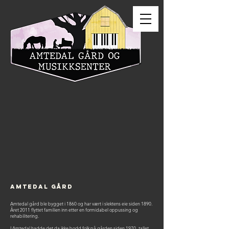
Amtedal Gård
Amtedal gård ble bygget i 1860 og har vært i slektens eie siden 1890.
Året 2011 flyttet familien inn etter en formidabel oppussing og
rehabilitering.
I Amtedal hadde det da ikke bodd folk på gården siden 1970- tallet.